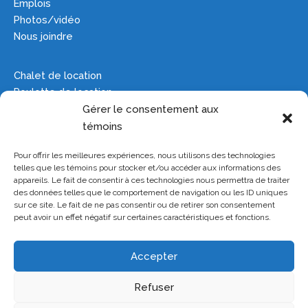
Emplois
Photos/vidéo
Nous joindre
Chalet de location
Roulotte de location
Camping
Gérer le consentement aux
Groupes
témoins
Pour offrir les meilleures expériences, nous utilisons des technologies
Plan du site
telles que les témoins pour stocker et/ou accéder aux informations des
Manoir hanté
appareils. Le fait de consentir à ces technologies nous permettra de traiter
des données telles que le comportement de navigation ou les ID uniques
Parc aquatique
sur ce site. Le fait de ne pas consentir ou de retirer son consentement
Château magique
peut avoir un effet négatif sur certaines caractéristiques et fonctions.
Copyright © 2022 Conçu et propulsé par
Noritech
Accepter
Technologies
Refuser