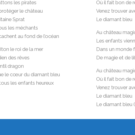
tons les pirates
Où il fait bon de 
protéger le château
Venez trouver av
taine Sprat
Le diamant bleu
tous les méchants
Au château magiq
cachent au fond de l’océan
Les enfants vien
iton le roi de la mer
Dans un monde f
ien des rêves
De magie et de li
entil dragon
Au château magiq
ue le cœur du diamant bleu
Où il fait bon de 
ous les enfants heureux
Venez trouver av
Le diamant bleu
Le diamant bleu (