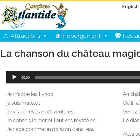
English
Attractions
Hébergement
Restau
La chanson du château magi
Lecteur
00:00
audio
Je m’appelles Lynos
Au châ
je suis matelot
Où il f
Je vis de rêves et d’aventures
Venez 
Je connais la mer et tout ses mystères
Le dia
Je nage comme un poisson dans l’eau
Allez s