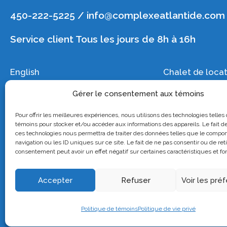
450-222-5225 / info@complexeatlantide.com
Service client Tous les jours de 8h à 16h
English
Chalet de loca
Emplois
Roulotte de loc
Gérer le consentement aux témoins
Photos/vidéo
Camping
Nous joindre
Groupes
Pour offrir les meilleures expériences, nous utilisons des technologies telles
témoins pour stocker et/ou accéder aux informations des appareils. Le fait de
ces technologies nous permettra de traiter des données telles que le compo
navigation ou les ID uniques sur ce site. Le fait de ne pas consentir ou de ret
Copyright © 2022 Conçu et pr
consentement peut avoir un effet négatif sur certaines caractéristiques et fo
Accepter
Refuser
Voir les pré
CITQ 
Politique de témoins
Politique de vie privé