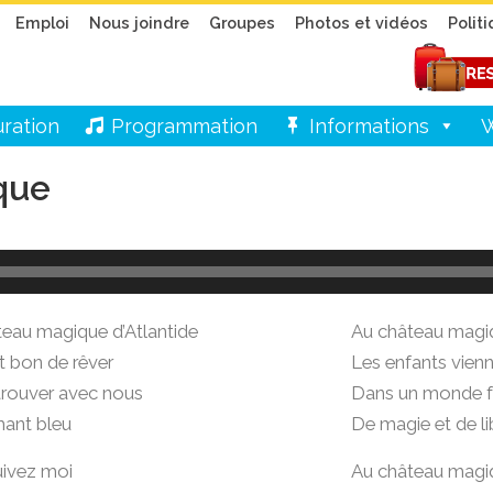
Emploi
Nous joindre
Groupes
Photos et vidéos
Polit
ration
Programmation
Informations
W
que
teau magique d’Atlantide
Au château magiq
ait bon de rêver
Les enfants vien
trouver avec nous
Dans un monde f
mant bleu
De magie et de li
uivez moi
Au château magiq