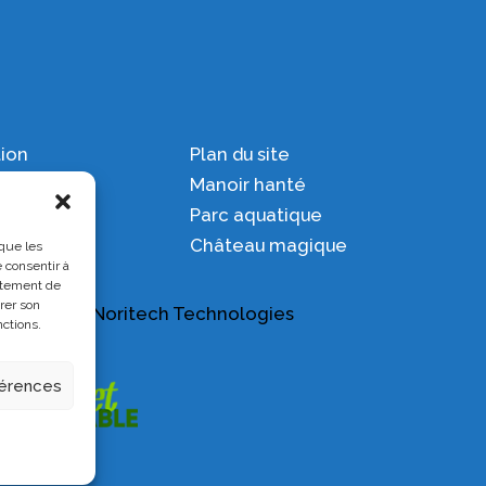
tion
Plan du site
ation
Manoir hanté
Parc aquatique
Château magique
 que les
 consentir à
rtement de
irer son
opulsé par
Noritech Technologies
nctions.
férences
n° 627420