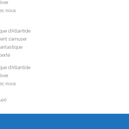
rêver
le
ec nous
volume.
ue d’Atlantide
nent s’amuser
antastique
berté
ue d’Atlantide
rêver
ec nous
4x)