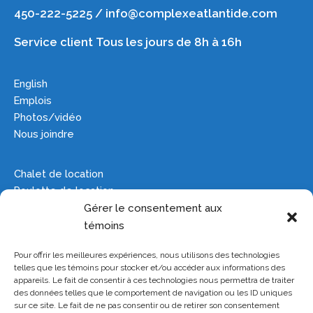
450-222-5225 / info@complexeatlantide.com
Service client Tous les jours de 8h à 16h
English
Emplois
Photos/vidéo
Nous joindre
Chalet de location
Roulotte de location
Camping
Gérer le consentement aux
Groupes
témoins
Pour offrir les meilleures expériences, nous utilisons des technologies
Plan du site
telles que les témoins pour stocker et/ou accéder aux informations des
Manoir hanté
appareils. Le fait de consentir à ces technologies nous permettra de traiter
des données telles que le comportement de navigation ou les ID uniques
Parc aquatique
sur ce site. Le fait de ne pas consentir ou de retirer son consentement