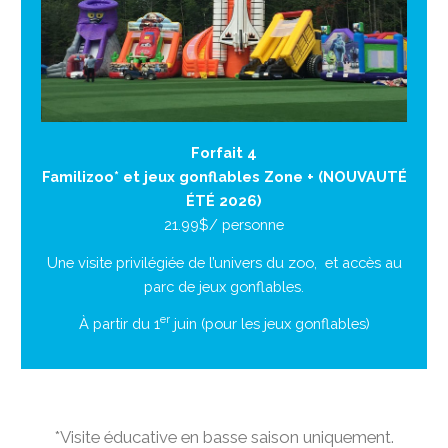
Forfait 4
Familizoo* et jeux gonflables Zone + (NOUVAUTÉ
ÉTÉ 2026)
21.99$/ personne
Une visite privilégiée de l’univers du zoo, et accès au
parc de jeux gonflables.
er
À partir du 1
juin (pour les jeux gonflables)
*Visite éducative en basse saison uniquement.