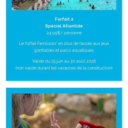
Forfait 2
Spécial Atlantide
24.99$/ personne
Le forfait Familizoo* en plus de l’accès aux jeux
gonflables et parcs aquatiques.
Valide du 15 juin au 30 août 2026
(non valide durant les vacances de la construction)