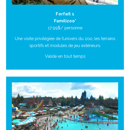
Forfait 1
Familizoo*
17.99$/ personne
Une visite privilégiée de l’univers du zoo, les terrains
sportifs et modules de jeu extérieurs.
Valide en tout temps