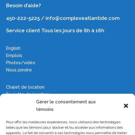
Besoin d’aide?
450-222-5225 / info@complexeatlantide.com
Service client Tous les jours de 8h à 16h
English
Emplois
Photos/vidéo
Nous joindre
Chalet de location
Roulotte de location
Camping
Gérer le consentement aux
Groupes
témoins
Pour offrir les meilleures expériences, nous utilisons des technologies
Plan du site
telles que les témoins pour stocker et/ou accéder aux informations des
Manoir hanté
appareils. Le fait de consentir à ces technologies nous permettra de traiter