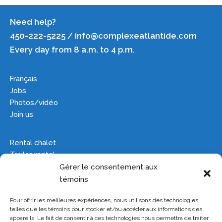
Need help?
450-222-5225 / info@complexeatlantide.com
Every day from 8 a.m. to 4 p.m.
Français
Jobs
Photos/vidéo
Join us
Rental chalet
Trailer rental
Camping
Gérer le consentement aux
Groups
témoins
Pour offrir les meilleures expériences, nous utilisons des technologies
Site plan
telles que les témoins pour stocker et/ou accéder aux informations des
Haunted house
appareils. Le fait de consentir à ces technologies nous permettra de traiter