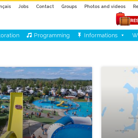
nçais
Jobs
Contact
Groups
Photos and videos
Re
oration
Programming
Informations
W