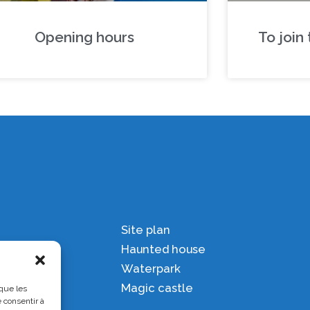
Opening hours
To join
Site plan
Haunted house
Waterpark
Magic castle
 que les
 consentir à