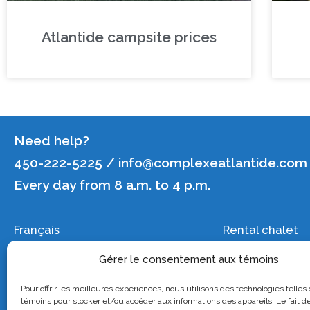
Atlantide campsite prices
Need help?
450-222-5225 / info@complexeatlantide.com
Every day from 8 a.m. to 4 p.m.
Français
Rental chalet
Jobs
Trailer rental
Gérer le consentement aux témoins
Photos/vidéo
Camping
Join us
Groups
Pour offrir les meilleures expériences, nous utilisons des technologies telles
témoins pour stocker et/ou accéder aux informations des appareils. Le fait de